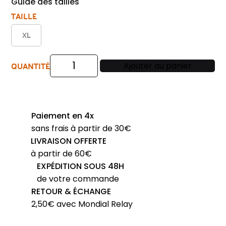
Guide des tailles
TAILLE
XL
QUANTITÉ
Ajouter au panier
quantité
de
pull
laine
Paiement en 4x
BEST
sans frais à partir de 30€
GUEST
LIVRAISON OFFERTE
ras
à partir de 60€
du
EXPÉDITION SOUS 48H
cou
de votre commande
701bg
RETOUR & ÉCHANGE
-
2,50€ avec Mondial Relay
hermes