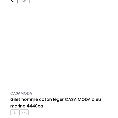
CASAMODA
gilet homme coton léger CASA MODA bleu
cardigan omme 
marine 4440ca
S
XXL