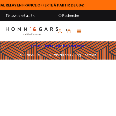
RELAY EN FRANCE OFFERTE À PARTIR DE 60€
Tél :
02 97 56 41 85
Recherche
Accueil
>
Hauts
>
Pulls
>
Pulls col rond
>
pull laine BEST GUEST ras du cou 701bg – hermes