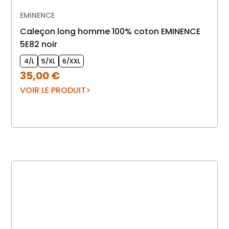
EMINENCE
caleçon long homme 100% coton EMINENCE
5E82 noir
4/L
5/XL
6/XXL
35,00
€
VOIR LE PRODUIT