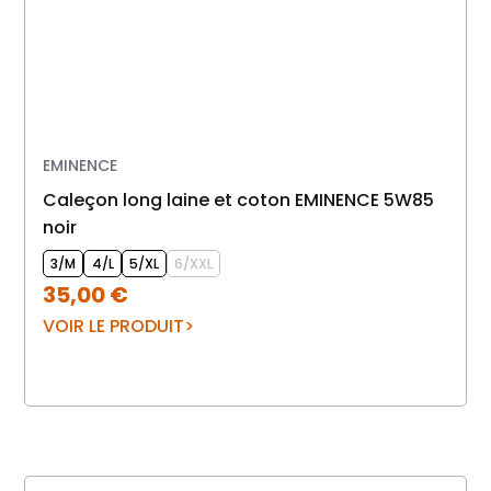
EMINENCE
caleçon long laine et coton EMINENCE 5W85
noir
3/M
4/L
5/XL
6/XXL
35,00
€
VOIR LE PRODUIT