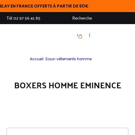
EN FRANCE OFFERTE À PARTIR DE 60€
Tél :
02 97 56 41 85
Recherche
Accueil
>
Sous-vêtements homme
>
Boxers
BOXERS HOMME EMINENCE