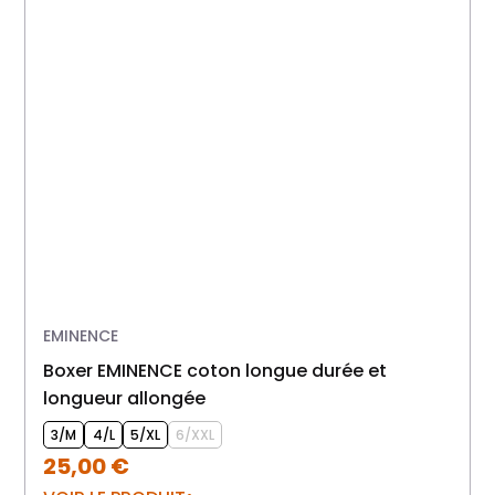
EMINENCE
Boxer EMINENCE coton longue durée et
longueur allongée
3/M
4/L
5/XL
6/XXL
25,00
€