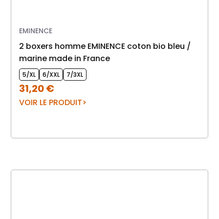
EMINENCE
2 boxers homme EMINENCE coton bio bleu /
marine made in France
5/XL
6/XXL
7/3XL
31,20
€
VOIR LE PRODUIT