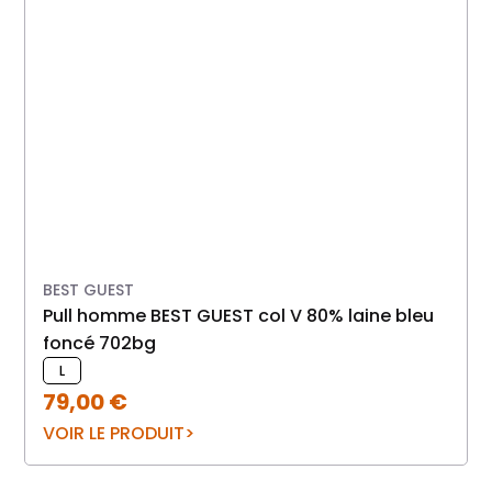
BEST GUEST
pull homme BEST GUEST col V 80% laine bleu
Chemise ETERNA 
foncé 702bg
L
79,00
€
VOIR LE PRODUIT