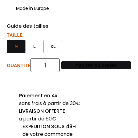
Made in Europe
Guide des tailles
TAILLE
M
L
XL
QUANTITÉ
Ajouter au panier
quantité
de
gilet
homme
Paiement en 4x
boutonné
sans frais à partir de 30€
MONTE
LIVRAISON OFFERTE
CARLO
à partir de 60€
laine
EXPÉDITION SOUS 48H
fine
de votre commande
noir