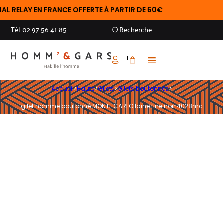
 RELAY EN FRANCE OFFERTE À PARTIR DE 60€
Tél :
02 97 56 41 85
Recherche
Accueil
>
Hauts
>
Gilets
>
Gilets boutonnés
>
gilet homme boutonné MONTE CARLO laine fine noir 4028mc