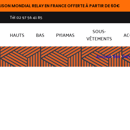
IAL RELAY EN FRANCE OFFERTE À PARTIR DE 60€
Tél :
02 97 56 41 85
SOUS-
HAUTS
BAS
PYJAMAS
AC
VÊTEMENTS
Accueil
>
Bas
>
Pan