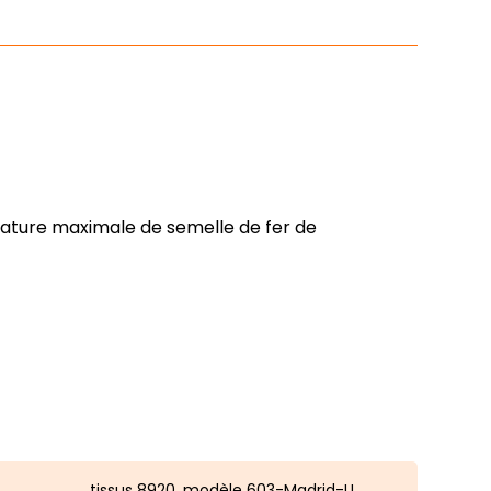
ature maximale de semelle de fer de
tissus 8920, modèle 603-Madrid-U,