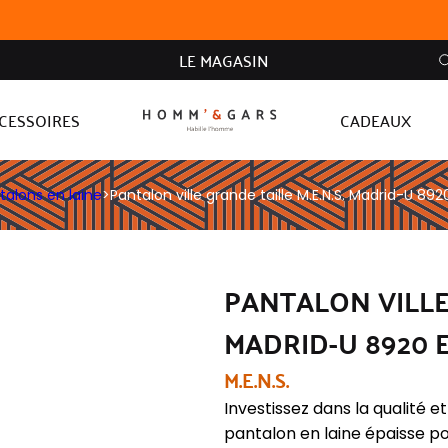
LE MAGASIN
CESSOIRES
CADEAUX
talons en laine
>
Pantalon ville grande taille M.E.N.S. Madrid-U 89
PANTALON VILLE 
MADRID-U 8920 
M.E.N.S.
Investissez dans la qualité e
pantalon en laine épaisse po