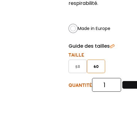
respirabilité.
Made in Europe
Guide des tailles
TAILLE
58
60
QUANTITÉ
quantité
de
Pantalon
ville
grande
taille
M.E.N.S.