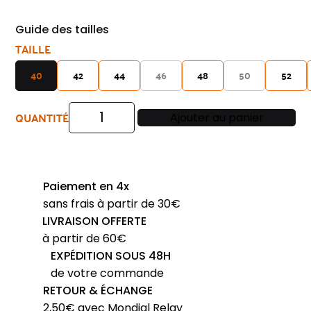
Guide des tailles
TAILLE
40
42
44
46
48
50
52
QUANTITÉ
Ajouter au panier
quantité
de
Jean
MENS
Paiement en 4x
Madison
sans frais à partir de 30€
très
LIVRAISON OFFERTE
léger
à partir de 60€
bleu
EXPÉDITION SOUS 48H
foncé
de votre commande
5910Men
RETOUR & ÉCHANGE
2,50€ avec Mondial Relay