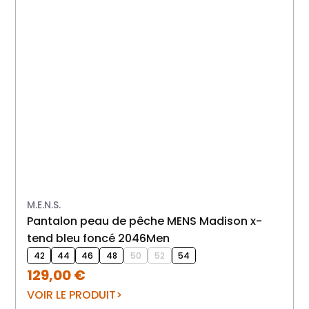
M.E.N.S.
Pantalon peau de pêche MENS Madison x-
tend bleu foncé 2046Men
42
44
46
48
50
52
54
129,00
€
VOIR LE PRODUIT