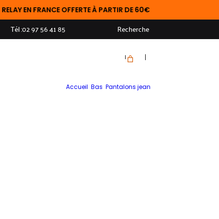
 EN FRANCE OFFERTE À PARTIR DE 60€
Tél :
02 97 56 41 85
Recherche
Accueil
>
Bas
>
Pantalons jean
>
Jean MENS Madison très léger bleu foncé 5910Men