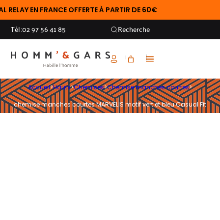
RELAY EN FRANCE OFFERTE À PARTIR DE 60€
Tél :
02 97 56 41 85
Recherche
Accueil
>
Hauts
>
Chemises
>
Chemise manches courtes
>
chemise manches courtes MARVELIS motif vert et bleu Casual Fit