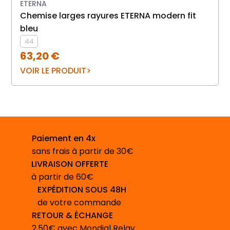
ETERNA
chemise larges rayures ETERNA modern fit
chemise homme 
bleu
44
63,20
€
VOIR LE PRODUIT
Paiement en 4x
sans frais à partir de 30€
LIVRAISON OFFERTE
à partir de 60€
EXPÉDITION SOUS 48H
de votre commande
RETOUR & ÉCHANGE
2,50€ avec Mondial Relay