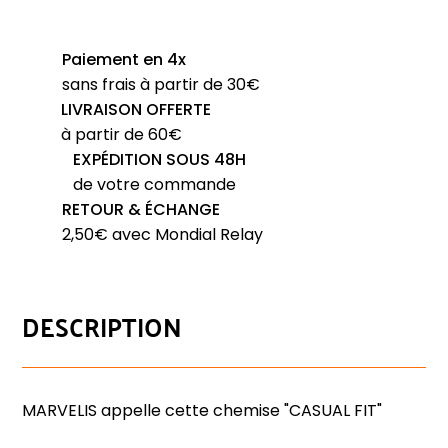
chemise
manches
Paiement en 4x
courtes
sans frais à partir de 30€
MARVELIS
LIVRAISON OFFERTE
motif
à partir de 60€
vert
EXPÉDITION SOUS 48H
et
de votre commande
bleu
RETOUR & ÉCHANGE
Casual
2,50€ avec Mondial Relay
Fit
DESCRIPTION
MARVELIS appelle cette chemise "CASUAL FIT"