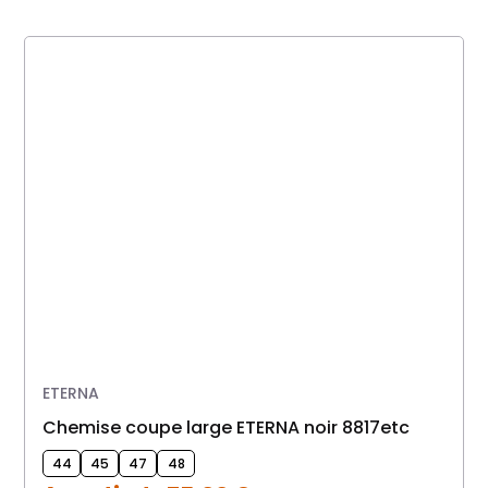
ETERNA
chemise coupe large ETERNA noir 8817etc
44
45
47
48