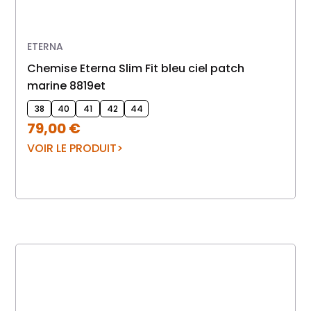
ETERNA
chemise Eterna Slim Fit bleu ciel patch
marine 8819et
38
40
41
42
44
79,00
€
VOIR LE PRODUIT