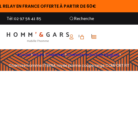
LAY EN FRANCE OFFERTE À PARTIR DE 60€
Tél :
02 97 56 41 85
Recherche
Accueil
>
Hauts
>
Chemises
>
Chemise manches longues
>
Chemise homme ETERNA rayée parme coupe large COMFORT FIT