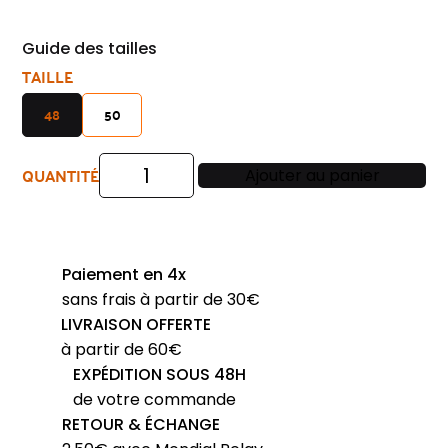
Guide des tailles
TAILLE
48
50
QUANTITÉ
Ajouter au panier
quantité
de
Chemise
homme
Paiement en 4x
ETERNA
sans frais à partir de 30€
rayée
LIVRAISON OFFERTE
parme
à partir de 60€
coupe
EXPÉDITION SOUS 48H
large
de votre commande
COMFORT
RETOUR & ÉCHANGE
FIT