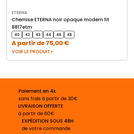
ETERNA
Chemise ETERNA noir opaque modern fit
pull col rond MONTE C
8817etm
40
42
43
44
46
48
A partir de
75,00
€
VOIR LE PRODUIT
Paiement en 4x
sans frais à partir de 30€
LIVRAISON OFFERTE
à partir de 60€
EXPÉDITION SOUS 48H
de votre commande