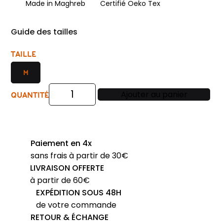
Made in Maghreb
Certifié Oeko Tex
Guide des tailles
TAILLE
M
QUANTITÉ
Ajouter au panier
quantité
de
Pyjama
long
Paiement en 4x
coton
sans frais à partir de 30€
mercerisé
LIVRAISON OFFERTE
Eminence
à partir de 60€
col
EXPÉDITION SOUS 48H
V
de votre commande
bleu
RETOUR & ÉCHANGE