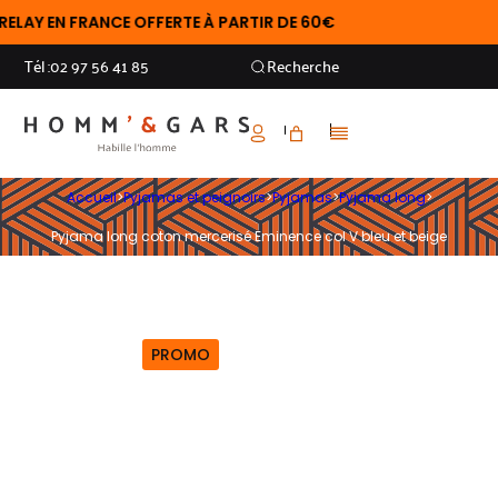
Y EN FRANCE OFFERTE À PARTIR DE 60€
Tél :
02 97 56 41 85
Recherche
Accueil
>
Pyjamas et peignoirs
>
Pyjamas
>
Pyjama long
>
Pyjama long coton mercerisé Eminence col V bleu et beige
PROMO