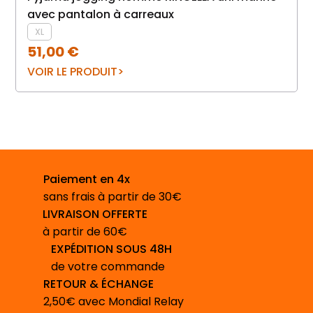
Pyjama homme veste bou
avec pantalon à carreaux
XL
51,00
€
VOIR LE PRODUIT
Paiement en 4x
sans frais à partir de 30€
LIVRAISON OFFERTE
à partir de 60€
EXPÉDITION SOUS 48H
de votre commande
RETOUR & ÉCHANGE
2,50€ avec Mondial Relay