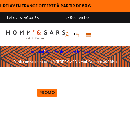
LAY EN FRANCE OFFERTE À PARTIR DE 60€
Tél :
02 97 56 41 85
Recherche
Accueil
>
Bas
>
Pantalons velours côtelé
>
Pantalon velours côtelé PIERRE CARDIN vert Castres 3008Pie
PROMO