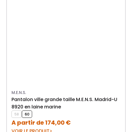
M.E.N.S.
Pantalon ville grande taille M.E.N.S. Madrid-U
Pantalon M.E.N.S. 8920 Mad
8920 en laine marine
58
60
A partir de
174,00
€
VOIR LE PRODUIT