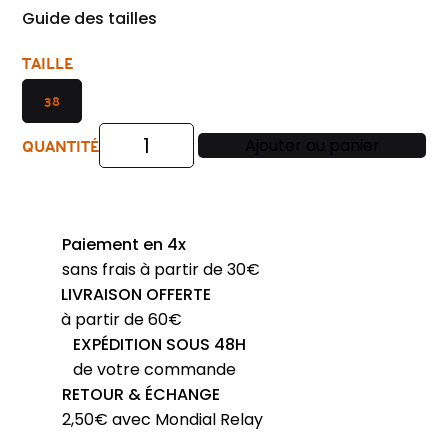
Guide des tailles
TAILLE
38
QUANTITÉ
Ajouter au panier
quantité
de
Pantalon
velours
Paiement en 4x
côtelé
sans frais à partir de 30€
PIERRE
LIVRAISON OFFERTE
CARDIN
à partir de 60€
vert
EXPÉDITION SOUS 48H
Castres
de votre commande
3008Pie
RETOUR & ÉCHANGE
2,50€ avec Mondial Relay