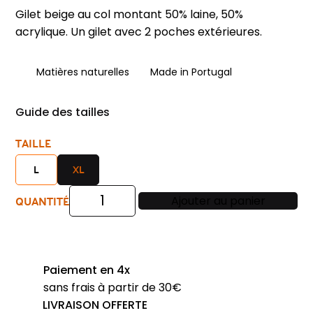
Gilet beige au col montant 50% laine, 50%
acrylique. Un gilet avec 2 poches extérieures.
Matières naturelles
Made in Portugal
Guide des tailles
TAILLE
L
XL
QUANTITÉ
Ajouter au panier
quantité
de
gilet
laine
Paiement en 4x
zip
sans frais à partir de 30€
beige
LIVRAISON OFFERTE