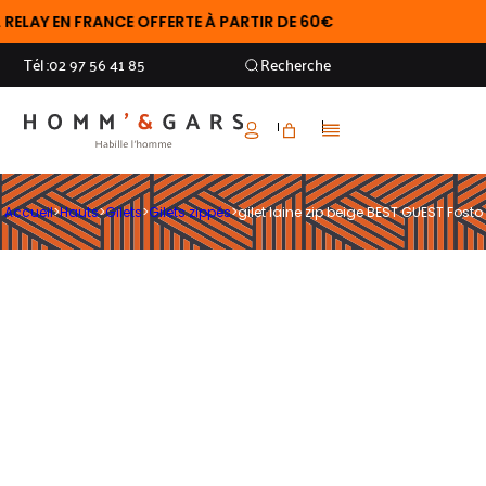
AY EN FRANCE OFFERTE À PARTIR DE 60€
Tél :
02 97 56 41 85
Recherche
Accueil
>
Hauts
>
Gilets
>
Gilets zippés
>
gilet laine zip beige BEST GUEST Fosto