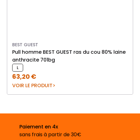
BEST GUEST
pull homme BEST GUEST ras du cou 80% laine
Chemise ETERNA 
anthracite 701bg
L
63,20
€
VOIR LE PRODUIT
Paiement en 4x
sans frais à partir de 30€