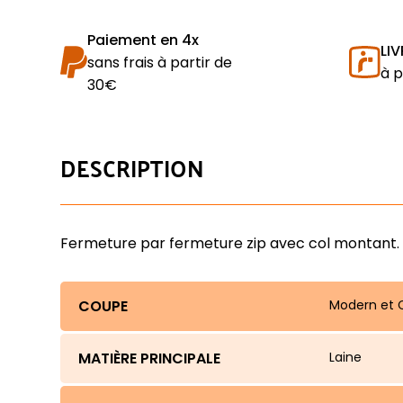
Paiement en 4x
LI
sans frais à partir de
à p
30€
DESCRIPTION
Fermeture par fermeture zip avec col montant. 
COUPE
Modern et C
MATIÈRE PRINCIPALE
Laine