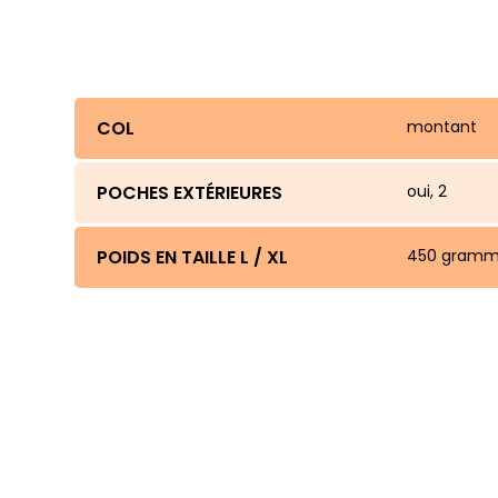
COL
montant
POCHES EXTÉRIEURES
oui, 2
POIDS EN TAILLE L / XL
450 gramm