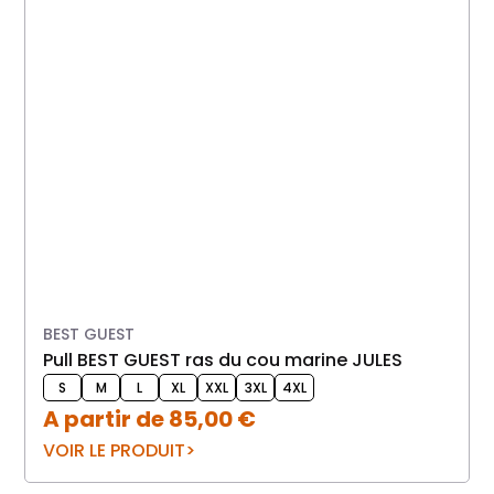
BEST GUEST
pull BEST GUEST ras du cou marine JULES
cardigan omme 
S
M
L
XL
XXL
3XL
4XL
A partir de
85,00
€
VOIR LE PRODUIT