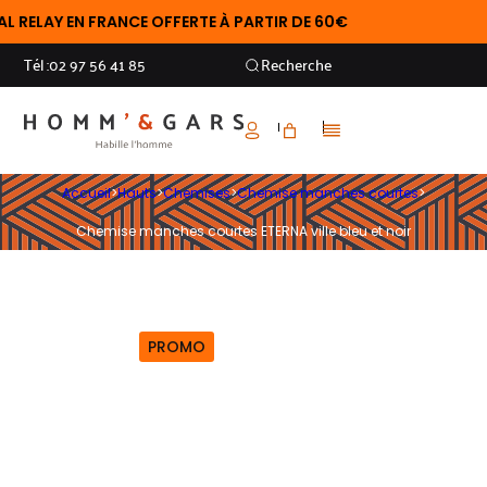
ELAY EN FRANCE OFFERTE À PARTIR DE 60€
Tél :
02 97 56 41 85
Recherche
Accueil
>
Hauts
>
Chemises
>
Chemise manches courtes
>
Chemise manches courtes ETERNA ville bleu et noir
PROMO