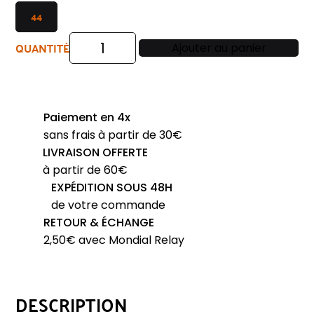
44
QUANTITÉ
Ajouter au panier
quantité
de
Chemise
manches
Paiement en 4x
courtes
sans frais à partir de 30€
ETERNA
LIVRAISON OFFERTE
ville
à partir de 60€
bleu
EXPÉDITION SOUS 48H
et
de votre commande
noir
RETOUR & ÉCHANGE
2,50€ avec Mondial Relay
DESCRIPTION